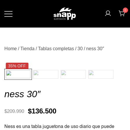
0
Home
/
Tienda
/
Tablas completas
/
30
/ ness 30″
35% OFF
ness 30″
$
136.500
$
209.990
Ness es una tabla juguetona de uso diario que puede