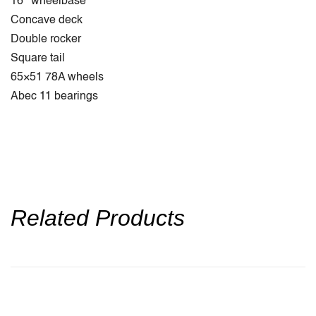
16’’ wheelbase
Concave deck
Double rocker
Square tail
65×51 78A wheels
Abec 11 bearings
Related Products