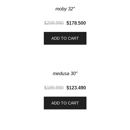
15% OFF
moby 32″
$
209.990
$
178.500
ADD TO CART
35% OFF
medusa 30″
$
189.990
$
123.490
ADD TO CART